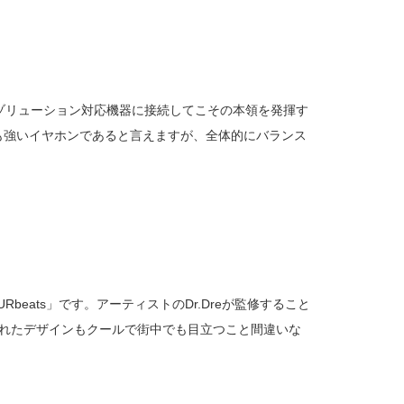
ハイレゾリューション対応機器に接続してこその本領を発揮す
も強いイヤホンであると言えますが、全体的にバランス
ats」です。アーティストのDr.Dreが監修すること
れたデザインもクールで街中でも目立つこと間違いな