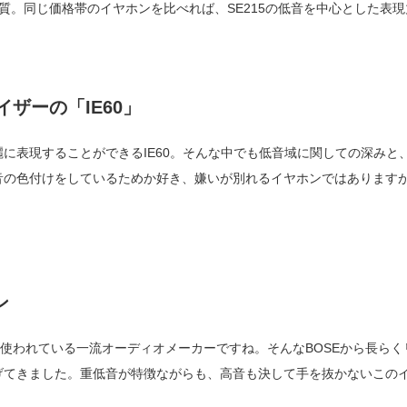
質。同じ価格帯のイヤホンを比べれば、SE215の低音を中心とした表
ザーの「IE60」
に表現することができるIE60。そんな中でも低音域に関しての深みと
音の色付けをしているためか好き、嫌いが別れるイヤホンではあります
ン
で使われている一流オーディオメーカーですね。そんなBOSEから長ら
てきました。重低音が特徴ながらも、高音も決して手を抜かないこのイ