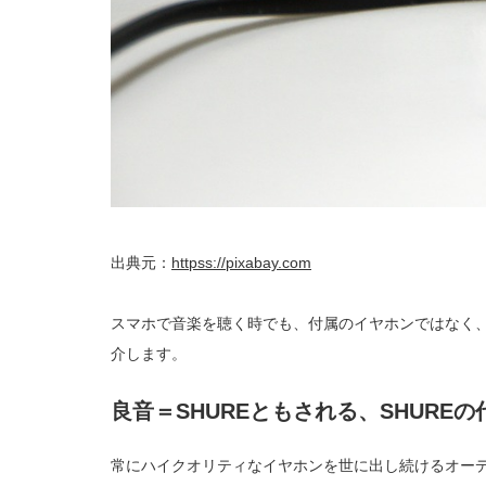
出典元：
httpss://pixabay.com
スマホで音楽を聴く時でも、付属のイヤホンではなく、も
介します。
良音＝SHUREともされる、SHUREの
常にハイクオリティなイヤホンを世に出し続けるオーデ