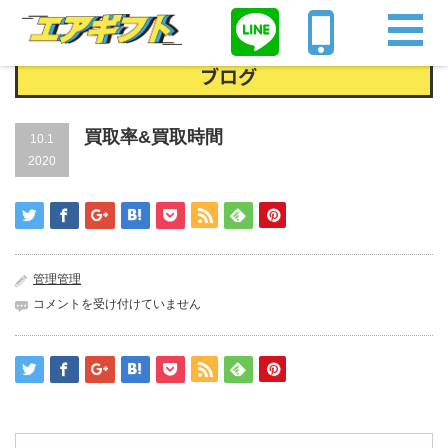
Home
買取率&買取時間
ブログ
買取率&買取時間
10.1
2020
管理管理
買
コメントを受け付けていません
取
率
&
買
取
時
間