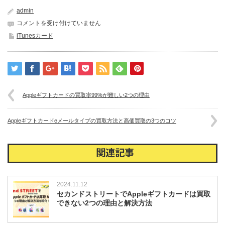
admin
Apple
コメントを受け付けていません
ギ
iTunesカード
フ
ト
カ
ー
ド
買
Appleギフトカードの買取率99%が難しい2つの理由
取
率
95%
Appleギフトカードeメールタイプの買取方法と高価買取の3つのコツ
は
可
能？
関連記事
必
要
な
2024.11.12
2
セカンドストリートでAppleギフトカードは買取
つ
できない2つの理由と解決方法
の
条
件