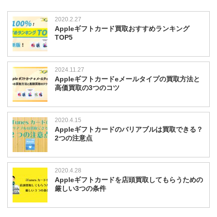
ト
が
2020.2.27
お
Appleギフトカード買取おすすめランキング
す
TOP5
す
め！
3
つ
2024.11.27
の
Appleギフトカードeメールタイプの買取方法と
項
高価買取の3つのコツ
目
で
比
2020.4.15
較
Appleギフトカードのバリアブルは買取できる？
は
2つの注意点
2020.4.28
Appleギフトカードを店頭買取してもらうための
厳しい3つの条件