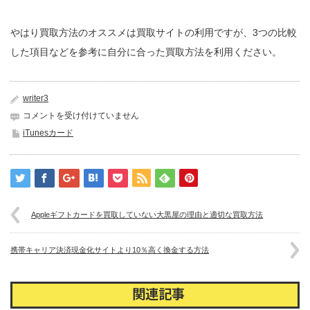
やはり買取方法のオススメは買取サイトの利用ですが、3つの比較
した項目などを参考に自分に合った買取方法を利用ください。
writer3
Apple
コメントを受け付けていません
ギ
iTunesカード
フ
ト
カ
ー
ド
買
Appleギフトカードを買取していない大黒屋の理由と適切な買取方法
取
な
ら
携帯キャリア決済現金化サイトより10％高く換金する方法
買
取
サ
関連記事
イ